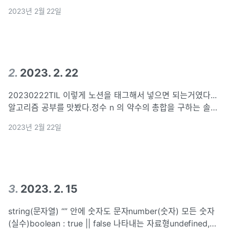
레이션 (link로 불러옴) space-between 끝까지 떨어뜨리기
2023년 2월 22일
ㅇ JS : 위에서 세세하게 다루지 못하던 기능 (script)
2
.
2023. 2. 22
20230222TIL 이렇게 노션을 태그해서 넣으면 되는거였다...
알고리즘 공부를 맛봤다.정수 n 의 약수의 총합을 구하는 솔루
션 만들기.다시 해봐야겠다.
2023년 2월 22일
3
.
2023. 2. 15
string(문자열) “” 안에 숫자도 문자number(숫자) 모든 숫자
(실수)boolean : true || false 나타내는 자료형undefined,