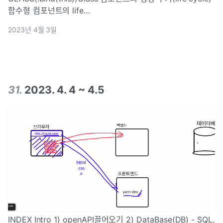
함수형 컴포넌트의 life
CycleuseEffect(componentDidMount,
2023년 4월 3일
componentDidUpdate, componentWillUnmount)open-
APIclass
31
.
2023. 4. 4 ~ 4.5
INDEX Intro 1) openAPI끌어오기 2) DataBase(DB) - SQL,