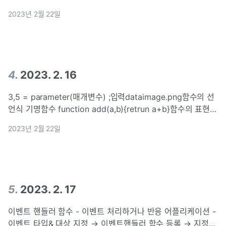
null, 0, nan : 변수선언했으나 값 할당 x cf. null: 임의로 비워
2023년 2월 22일
둠, 0:거짓같은 값(나머지값:
4
.
2023. 2. 16
3,5 = parameter(매개변수) ;입력dataimage.png함수의 선
언식 기명함수 function add(a,b){retrun a+b}함수의 표현식
익명함수익명: 호이스팅의 영향 받지 않음(&lt;>기명) const
2023년 2월 22일
minus = function(a, b){
5
.
2023. 2. 17
이벤트 핸들러 함수 - 이벤트 처리하거나 반응 어플리케이션 -
이벤트 타입& 대상 지정 → 이벤트핸들러 함수 등록 → 지정된