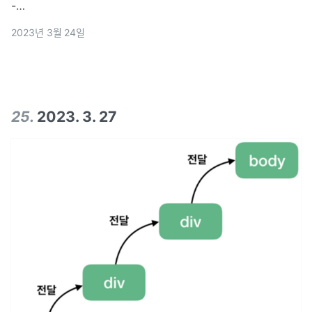
-
codegenhttps&#x3A;//velog.io/@creyon0215/2023.-3.-2
2023년 3월 24일
(이어서)Intro readOnly? defaultValue와 같은
25
.
2023. 3. 27