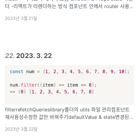
더 -리액트가 리렌더하는 방식 컴포넌트 안에서 router 사용시
주의점 주소를 설계하는 방법** 리액트의 데이터 흐름 단방향,
2023년 3월 21일
부모 -> 자식으로만 전달 props : 부모 컴포넌트
22
.
2023. 3. 22
filterrefetchQuerieslibrary폴더의 utils 파일 관리컴포넌트
재사용성수정한 값만 바꿔주기defaultValue & state변경된
부분만 mutation 날려주기이름 그대로 배열의 원소를 필터링
2023년 3월 22일
해주는 메서드filter는 조건에 따라 배열의 길이