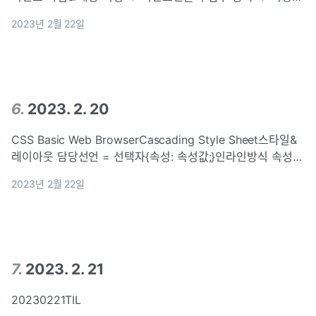
대상(HTML)에서 지정된 이벤트→함수 호출. ← 이벤트 핸들
2023년 2월 22일
러가 발생 감지document.get~ID””.setAttribute(””,~)
6
.
2023. 2. 20
CSS Basic Web BrowserCascading Style Sheet스타일&
레이아웃 담당선언 = 선택자{속성: 속성값;}인라인방식 속성
적용할 태그에 직접 입력 &lt;div style~>분리된 css 파일 연
2023년 2월 22일
결 tag{property: value;}Unti
7
.
2023. 2. 21
20230221TIL