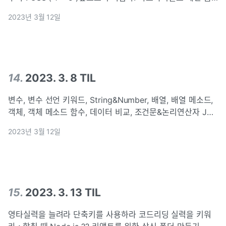
싸이월드 게임싸이월드 주크박스타이머회원가입일기장 만들
2023년 3월 12일
기나의 쇼핑몰 VSCode를 설치, HTML의 기본적인 내용을
14
.
2023. 3. 8 TIL
변수, 변수 선언 키워드, String&Number, 배열, 배열 메소드,
객체, 객체 메소드 함수, 데이터 비교, 조건문&논리연산자 JS
로 HTML, CSS 조작, 반복문, interval, 인자와 매개변수, 브라
2023년 3월 12일
우저 저장소 DOM조작, 이벤트, addEventLi
15
.
2023. 3. 13 TIL
영타실력을 늘려라 단축키를 사용하라 코드리딩 실력을 키워