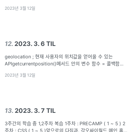
0;while(I&lt;10){// 반복을 수행할 코드I = I + 1}\*종료조건 제
2023년 3월 12일
대로 설정하지 않으면 무한 반복 배열
12
.
2023. 3. 6 TIL
geolocation ; 현재 사용자의 위치값을 얻어올 수 있는
APIgetcurrentposition()메서드 안의 변수 함수 = 콜백함수
Openweather map → openAPIJSON.parse() 응답 바디만
2023년 3월 12일
존재할때res.json(); 헤더 바디 다 존재해
13
.
2023. 3. 7 TIL
3주간의 학습 중 1,2주차 복습 1주차 : PRECAMP ( 1 ~ 5 ) 2
주차 : CSS ( 1 ~ 5 )앞으로의 다짐과. 각오싸이월드 메인 홈