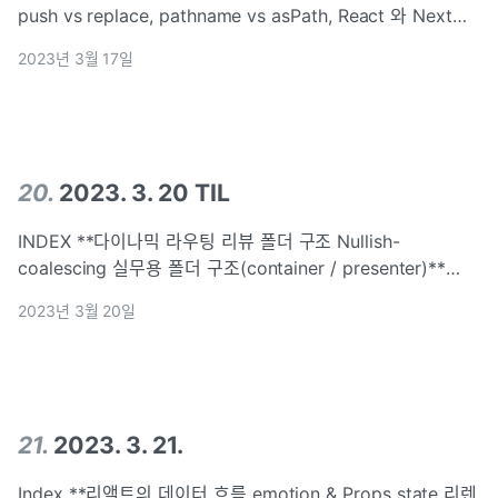
push vs replace, pathname vs asPath, React 와 Next의
라우터 비동기 통신 & 조건부 렌더링 삼항 연산자 && 연산자
2023년 3월 17일
옵셔널 체이닝 심화 : optional chain
20
.
2023. 3. 20 TIL
INDEX **다이나믹 라우팅 리뷰 폴더 구조 Nullish-
coalescing 실무용 폴더 구조(container / presenter)**
container/presentational 패턴 props props를 내려주기_부
2023년 3월 20일
모 컴포넌트 props 받아오기 reac
21
.
2023. 3. 21.
Index **리액트의 데이터 흐름 emotion & Props state 리렌