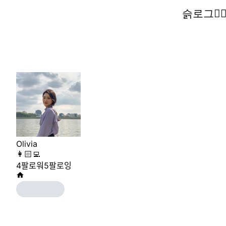
슭로그🧚‍♀
슭로그🧚‍♀
Olivia
👩🏻‍💻
4
팔로워
5
팔로잉