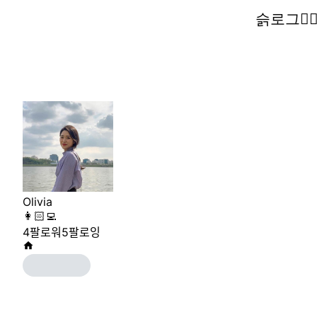
슭로그🧚‍♀
슭로그🧚‍♀
Olivia
👩🏻‍💻
4
팔로워
5
팔로잉