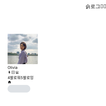
슭로그🧚‍♀
슭로그🧚‍♀
Olivia
👩🏻‍💻
4
팔로워
5
팔로잉