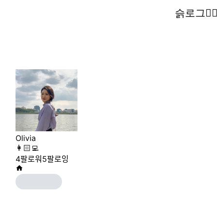
슭로그🧚‍♀
슭로그🧚‍♀
Olivia
👩🏻‍💻
4
팔로워
5
팔로잉