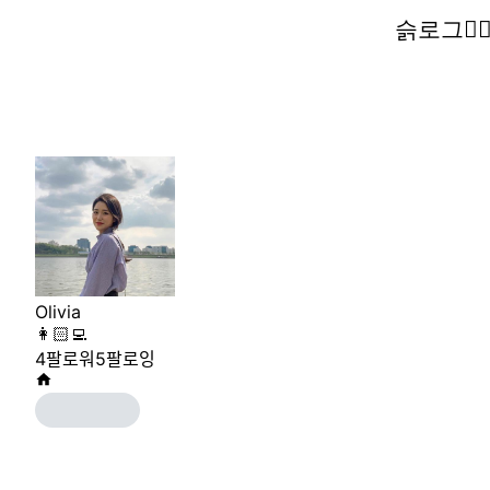
슭로그🧚‍♀
슭로그🧚‍♀
Olivia
👩🏻‍💻
4
팔로워
5
팔로잉