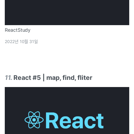
ReactStudy
2022년 10월 31일
11
.
React #5 | map, find, fliter