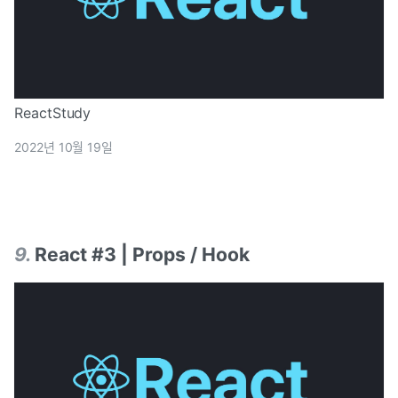
ReactStudy
2022년 10월 19일
9
.
React #3 | Props / Hook