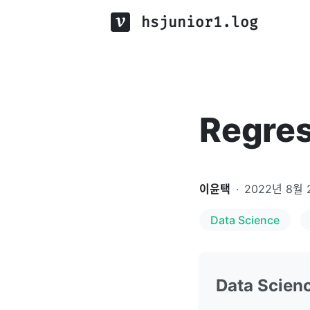
hsjunior1.log
Regres
이윤택
·
2022년 8월 
Data Science
Data Scien