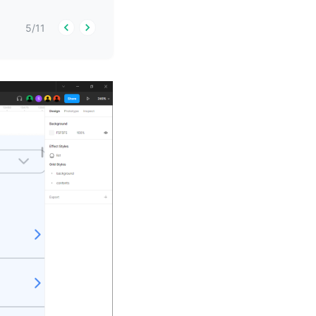
5
/
11