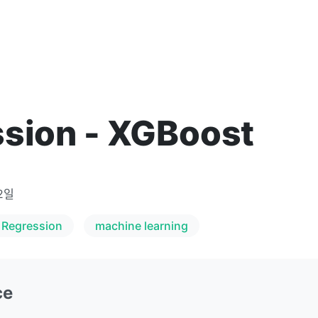
sion - XGBoost
2일
Regression
machine learning
ce