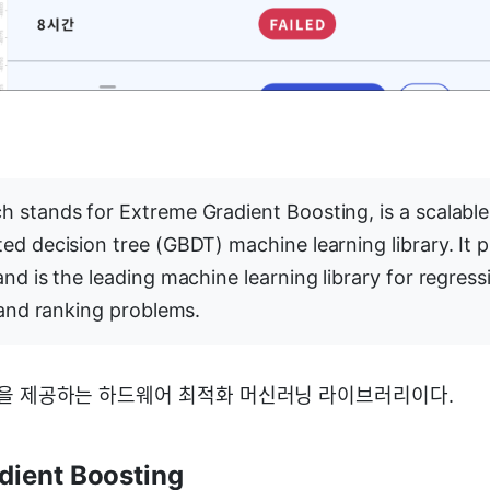
ch stands for Extreme Gradient Boosting, is a scalable
ed decision tree (GBDT) machine learning library. It p
nd is the leading machine learning library for regress
, and ranking problems.
ting을 제공하는 하드웨어 최적화 머신러닝 라이브러리이다.
dient Boosting