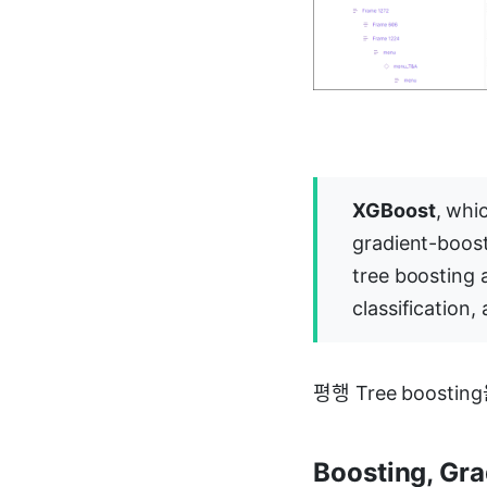
XGBoost
, whi
gradient-boost
tree boosting a
classification
평행 Tree boos
Boosting, Gra