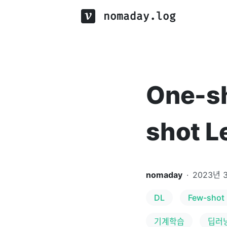
nomaday.log
One-sh
shot L
nomaday
·
2023년 
DL
Few-shot 
기계학습
딥러