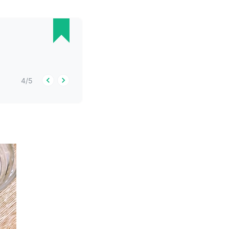
4
/
5