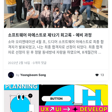
소프트웨어 마에스트로 제12기 회고록 - 예비 과정
소마 오리엔테이션 4월 초, 드디어 소프트웨어 마에스트로 최종 합
격자가 발표되었고, 나는 최종 합격자로 선정이 되었다. 최종 합격
자로 선정이 된 후 정말 동네방네 자랑을 하였으며, 8개월간의 험
난한 소마 라이프를 기대하며 즐거운 나날을 보내었다. 소마의 첫
공식 일
...
2022년 2월 16일
·
0
개의 댓글
by
Yeongbeom Song
13