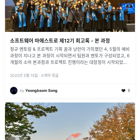
소프트웨어 마에스트로 제12기 회고록 - 본 과정
정규 멘토링 & 프로젝트 기획 꿈과 낭만이 가득했던 4, 5월의 예비
과정이 지나고 본 과정이 시작되면서 팀원과 멘토가 구성되었고, 6
개월의 소마 본과정과 프로젝트 진행이라는 대장정이 시작되었다.
6월은 주로 프로젝트 기획을 진행하고, 어떻게 프로젝트를 진행하
고
2022년 3월 15일
·
0
개의 댓글
by
Yeongbeom Song
5