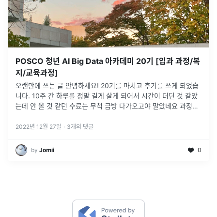
POSCO 청년 AI Big Data 아카데미 20기 [입과 과정/복
지/교육과정]
오랜만에 쓰는 글 안녕하세요! 20기를 마치고 후기를 쓰게 되었습
니다. 10주 간 하루를 정말 길게 살게 되어서 시간이 더딘 것 같았
는데 안 올 것 같던 수료는 무척 금방 다가오고야 말았네요 과정에
대한 설명은 다른 블로그 후기가 많으니 간단하게 작성해보겠습니
다
...
2022년 12월 27일
·
3
개의 댓글
by
Jomii
0