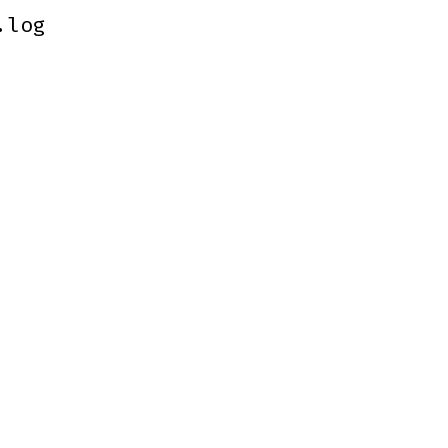
.log
.log