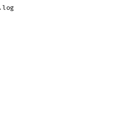
.log
.log