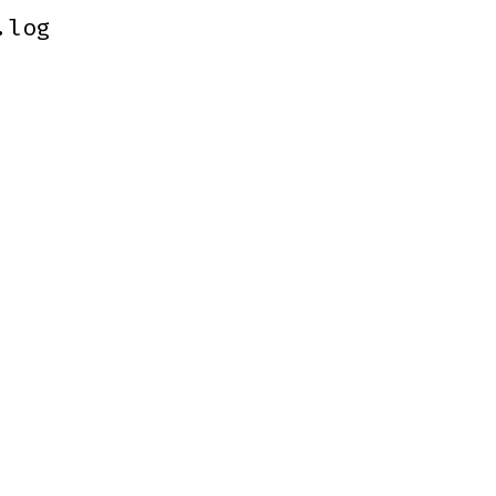
.log
.log