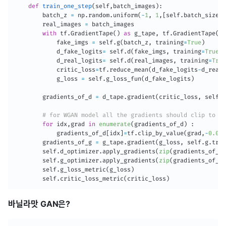
def
train_one_step
(
self
,
batch_images
)
:
        batch_z 
=
 np
.
random
.
uniform
(
-
1
,
1
,
[
self
.
batch_size
,
 
        real_images 
=
 batch_images

with
 tf
.
GradientTape
(
)
as
 g_tape
,
 tf
.
GradientTape
(
)
            fake_imgs 
=
 self
.
g
(
batch_z
,
 training
=
True
)
            d_fake_logits
=
 self
.
d
(
fake_imgs
,
 training
=
True
)
            d_real_logits
=
 self
.
d
(
real_images
,
 training
=
True
            critic_loss
=
tf
.
reduce_mean
(
d_fake_logits
-
d_real_
            g_loss 
=
 self
.
g_loss_fun
(
d_fake_logits
)
        gradients_of_d 
=
 d_tape
.
gradient
(
critic_loss
,
 self
.
d
# for WGAN model all the gradients should clip to (-
for
 idx
,
grad 
in
enumerate
(
gradients_of_d
)
:
            gradients_of_d
[
idx
]
=
tf
.
clip_by_value
(
grad
,
-
0.01
,
        gradients_of_g 
=
 g_tape
.
gradient
(
g_loss
,
 self
.
g
.
trai
        self
.
d_optimizer
.
apply_gradients
(
zip
(
gradients_of_d
,
        self
.
g_optimizer
.
apply_gradients
(
zip
(
gradients_of_g
,
        self
.
g_loss_metric
(
g_loss
)
        self
.
critic_loss_metric
(
critic_loss
)
바닐라맛 GAN은?