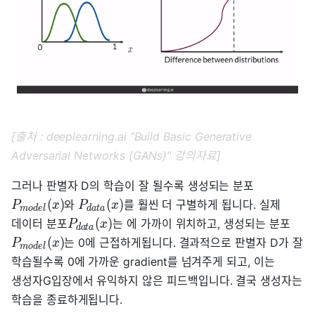
[출처 : deeplearning.ai "Build Basic Generative
Adversarial Networks (GANs)" 강의자료]
그러나 판별자 D의 학습이 잘 될수록 생성되는 분포
(
)
(
)
와
를 훨씬 더 구별하게 됩니다. 실제
P
x
P
x
m
o
d
e
l
d
a
t
a
(
)
데이터 분포
는 에 가까이 위치하고, 생성되는 분포
P
x
d
a
t
a
(
)
는 0에 근접하게됩니다. 결과적으로 판별자 D가 잘
P
x
m
o
d
e
l
학습될수록 0에 가까운 gradient를 넘겨주게 되고, 이는
생성자G입장에서 유익하지 않은 피드백입니다. 결국 생성자는
학습을 종료하게됩니다.