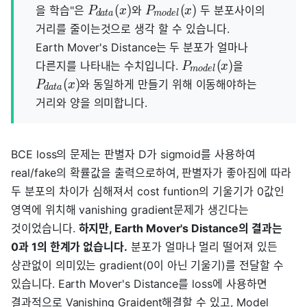
(
)
(
)
을 학습"은
와
두 분포사이의
P
x
P
x
d
a
t
a
m
o
d
e
l
거리를 줄이는것으로 생각 할 수 있습니다.
Earth Mover's Distance는 두 분포가 얼마나
(
)
다른지를 나타내는 수치입니다.
을
P
x
m
o
d
e
l
(
)
와 동일하게 만들기 위해 이동해야하는
P
x
d
a
t
a
거리와 양을 의미합니다.
BCE loss의 문제는 판별자 D가 sigmoid를 사용하여
real/fake의 확률값을 출력으로하여, 판별자가 좋아짐에 따라
두 분포의 차이가 심해져서 cost funtion의 기울기가 0값인
영역에 위치해 vanishing gradient문제가 생긴다는
것이었습니다.
하지만, Earth Mover's Distance의 결과는
0과 1의 한계가 없습니다.
분포가 얼마나 멀리 떨어져 있든
상관없이 의미있는 gradient(0이 아닌 기울기)를 전달할 수
있습니다. Earth Mover's Distance를 loss에 사용하면
결과적으로 Vanishing Graident해결할 수 있고, Model