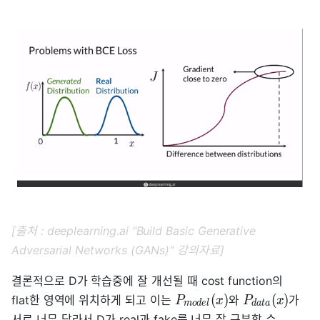
[출처 : deeplearning.ai "Build Basic Generative
Adversarial Networks (GANs)" 강의자료]
결론적으로 D가 학습중에 잘 개선될 때 cost function의
(
)
(
)
flat한 영역에 위치하게 되고 이는
와
가
P
x
P
x
m
o
d
e
l
d
a
t
a
서로 너무 달라서 D가 real과 fake를 너무 잘 구분할 수