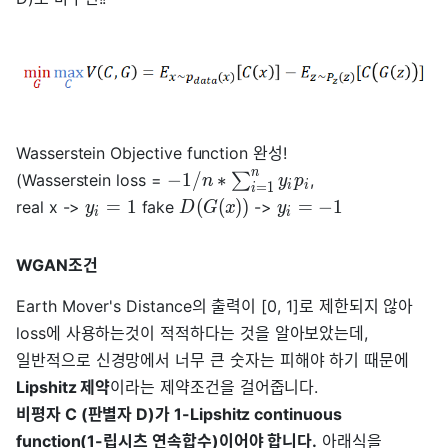
Wasserstein Objective function 완성!
n
−
1
/
∗
(Wasserstein loss =
∑
,
n
y
p
i
i
=
1
i
=
1
(
(
)
)
=
−
1
real x ->
fake
->
y
D
G
x
y
i
i
WGAN조건
Earth Mover's Distance의 출력이 [0, 1]로 제한되지 않아
loss에 사용하는것이 적적하다는 것을 알아보았는데,
일반적으로 신경망에서 너무 큰 숫자는 피해야 하기 때문에
Lipshitz 제약
이라는 제약조건을 걸어줍니다.
비평자 C (판별자 D)가 1-Lipshitz continuous
function(1-립시츠 연속합수)이어야 합니다.
아래식을