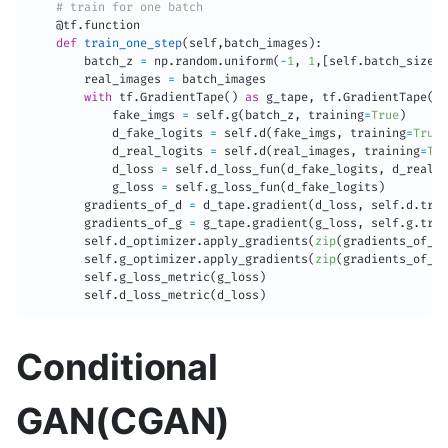
# train for one batch
@tf
.
function
def
train_one_step
(
self
,
batch_images
)
:
        batch_z 
=
 np
.
random
.
uniform
(
-
1
,
1
,
[
self
.
batch_size
,
 
        real_images 
=
 batch_images

with
 tf
.
GradientTape
(
)
as
 g_tape
,
 tf
.
GradientTape
(
)
            fake_imgs 
=
 self
.
g
(
batch_z
,
 training
=
True
)
            d_fake_logits 
=
 self
.
d
(
fake_imgs
,
 training
=
True
)
            d_real_logits 
=
 self
.
d
(
real_images
,
 training
=
Tru
            d_loss 
=
 self
.
d_loss_fun
(
d_fake_logits
,
 d_real_l
            g_loss 
=
 self
.
g_loss_fun
(
d_fake_logits
)
        gradients_of_d 
=
 d_tape
.
gradient
(
d_loss
,
 self
.
d
.
trai
        gradients_of_g 
=
 g_tape
.
gradient
(
g_loss
,
 self
.
g
.
trai
        self
.
d_optimizer
.
apply_gradients
(
zip
(
gradients_of_d
,
        self
.
g_optimizer
.
apply_gradients
(
zip
(
gradients_of_g
,
        self
.
g_loss_metric
(
g_loss
)
        self
.
d_loss_metric
(
d_loss
)
Conditional
GAN(CGAN)