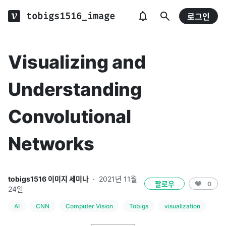
tobigs1516_image
로그인
Visualizing and
Understanding
Convolutional
Networks
tobigs1516 이미지 세미나
·
2021년 11월
팔로우
0
24일
AI
CNN
Computer Vision
Tobigs
visualization