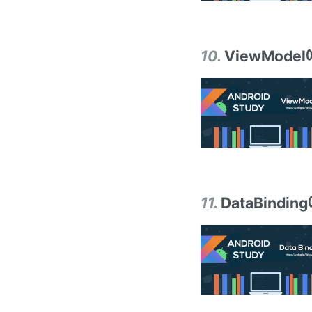
10
.
ViewModel
11
.
DataBindin