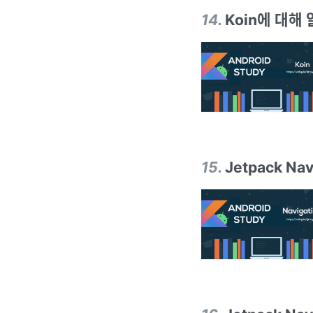
14
.
Koin에 대해 
15
.
Jetpack Na