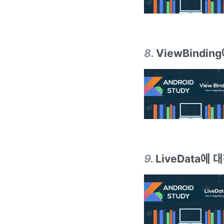
8
.
ViewBindin
9
.
LiveData에 