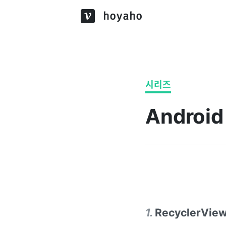
hoyaho
시리즈
Android
1
.
RecyclerVie