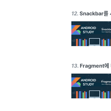
12
.
Snackbar를
13
.
Fragment에