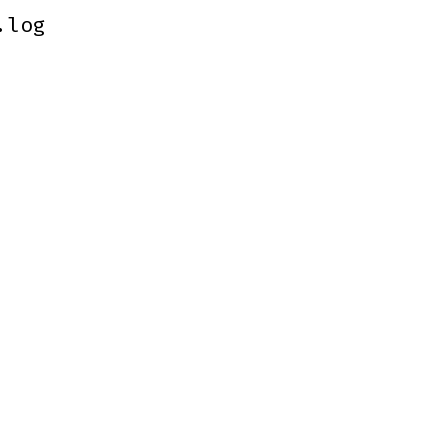
.log
.log