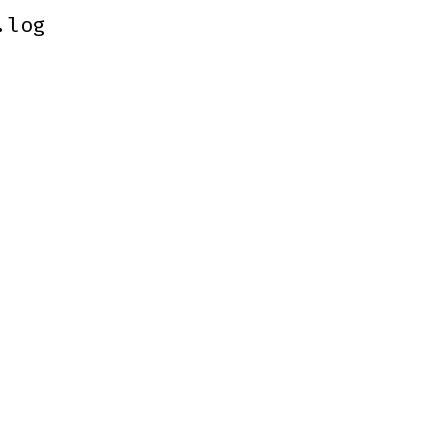
.log
.log