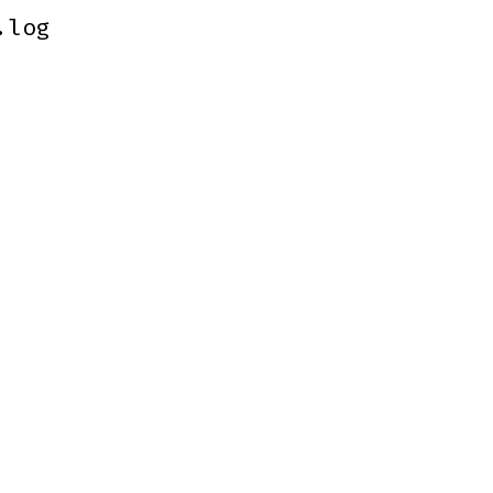
.log
.log