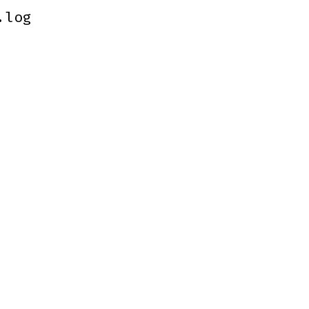
.log
.log