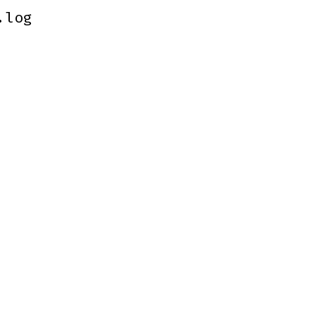
.log
.log