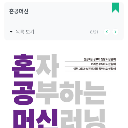
혼공머신
목록 보기
8
/
21