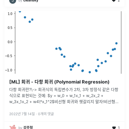
by
cleansky
2
[ML] 회귀 - 다항 회귀 (Polynomial Regression)
다항 회귀란?\-> 회귀식의 독립변수가 2차, 3차 방정식 같은 다항
식으로 표현되는 것예: $y = w_0 + w_1x_1 + w_2x_2 +
w_3x_1x_2 + w4\*x_1^2$비선형 회귀와 헷갈리지 말자!비선형
회귀 예: $y = w_1x^{w2}$sicikit
...
2022년 7월 14일
·
0
개의 댓글
by
강주형
1