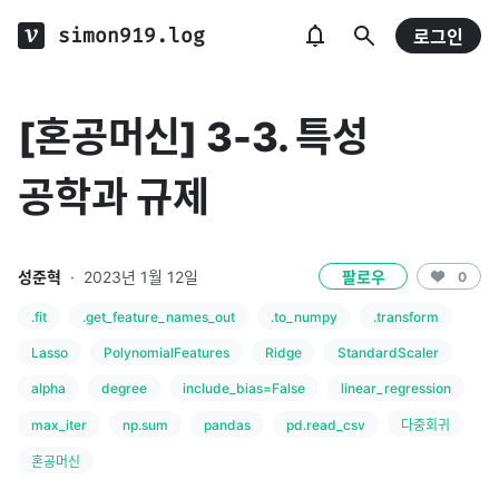
simon919.log
로그인
[혼공머신] 3-3. 특성
공학과 규제
성준혁
·
2023년 1월 12일
팔로우
0
.fit
.get_feature_names_out
.to_numpy
.transform
Lasso
PolynomialFeatures
Ridge
StandardScaler
alpha
degree
include_bias=False
linear_regression
max_iter
np.sum
pandas
pd.read_csv
다중회귀
혼공머신