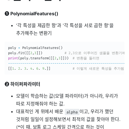
➊ PolynomialFeatures()
'각 특성을 제곱한 항'과 '각 특성을 서로 곱한 항'을
추가해주는 변환기
poly 
=
 PolynomialFeatures
(
)
poly
.
fit
(
[
[
2
,
3
]
]
)
# 2,3으로 이루어진 샘플을 변환기에 
print
(
poly
.
transform
(
[
[
2
,
3
]
]
)
)
# 변환을 돌리면
-
-
-
-
-
-
-
-
-
-
-
-
-
-
-
-
-
-
-
-
-
-
-
-
-
-
-
-
-
-
-
-
-
-
-
-
-
-
-
-
-
-
-
-
-
-
-
-
-
-
-
-
-
-
-
-
-
-
-
-
[
[
1
.
2
.
3
.
4
.
6
.
9
.
]
]
# 이렇게 새로운 특성들 추가됨!
➋ 하이퍼파라미터
모델이 학습하는 값
(모델 파라미터)
가 아니라, 우리가
따로 지정해줘야 하는 값.
대표적인 게 위에서 배운
이고, 우리가 했던
alpha
것처럼 일일이 설정해보면서 최적의 값을 찾아야 한다.
(*이 때, 보통 로그 스케일 간격으로 하는 것이