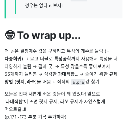
경우는 없다고 보자!
🤓 To wrap up...
더 높은 결정계수 값을 구하려고 특성의 개수를 늘림 (=
다중회귀
) → 묻고 더블로
특성공학
까지 사용해서 특성을 더
다양하게 늘림 → 결과 굿! → 특성 많을수록 좋아보여서
55개까지 늘려봄 → 심각한
과대적합
... → 줄이기 위한
규제
방법 (
릿지, 라쏘
)을 배움 + 최적의
값 찾기!
alpha
오늘은 진짜 새롭게 배운 것들이 꽤 있었다! 앞으로
'과대적합'이 뜨면 릿지 규제, 라쏘 규제가 자연스럽게
떠오르길..!!
(p.171~173 부분 기록 추가하자)