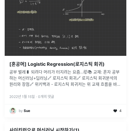
[혼공머] Logistic Regression(로지스틱 회귀)
공부 벌레🐛 되려다 머리가 터지려는 요즘...🤯📚 교재: 혼자 공부
하는 머신러닝+딥러닝🔗 로지스틱 회귀🔗 로지스틱 회귀분석의
원리와 장점🔗 위키백과 - 로지스틱 회귀저는 위 교재 흐름을 바탕
으로 개념 정리 중입니다.이번 포스팅은 챕터 4-1 로지스틱 회귀에
...
2022년 1월 15일
·
0
개의 댓글
by
Sue
4
사이킷런으로 머신러닝 시작하기(1)