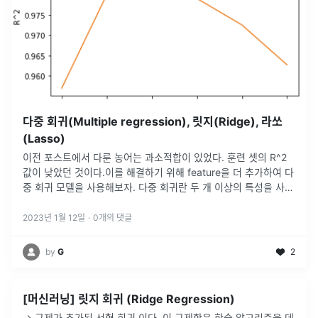
다중 회귀(Multiple regression), 릿지(Ridge), 라쏘
(Lasso)
이전 포스트에서 다룬 농어는 과소적합이 있었다. 훈련 셋의 R^2
값이 낮았던 것이다.이를 해결하기 위해 feature을 더 추가하여 다
중 회귀 모델을 사용해보자. 다중 회귀란 두 개 이상의 특성을 사용
한 선형 회귀를 의미한다.이 말은, 특성이 두 개라면 3차원의 평면
을
...
2023년 1월 12일
·
0
개의 댓글
by
G
2
[머신러닝] 릿지 회귀 (Ridge Regression)
→ 규제가 추가된 선형 회귀 이다. 이 규제항은 학습 알고리즘을 데