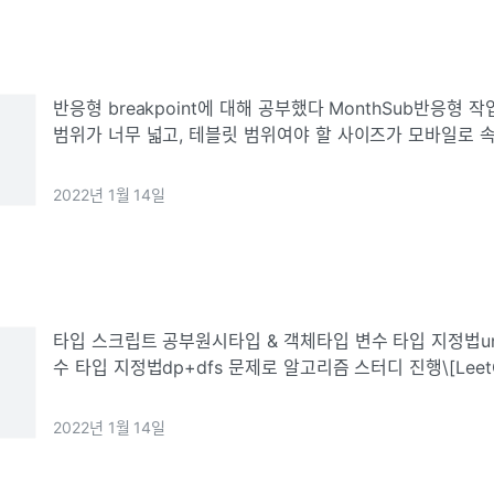
반응형 breakpoint에 대해 공부했다 MonthSub반응형
범위가 너무 넓고, 테블릿 범위여야 할 사이즈가 모바일로 
다.. 지금까지도 그냥 되는대로 하거나 서치해서 찾은 걸 복
회에 제대로 이해
2022년 1월 14일
타입 스크립트 공부원시타입 & 객체타입 변수 타입 지정법union
수 타입 지정법dp+dfs 문제로 알고리즘 스터디 진행\[LeetCo
Parentheses 문제dp+dfs가 합쳐지면 백트랙킹 로직이
2022년 1월 14일