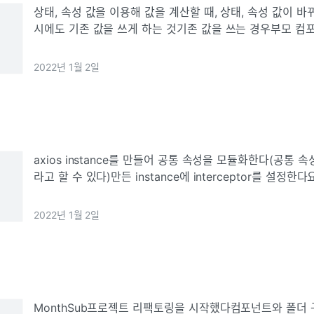
상태, 속성 값을 이용해 값을 계산할 때, 상태, 속성 값이 
시에도 기존 값을 쓰게 하는 것기존 값을 쓰는 경우부모 컴
시계산에 쓰이지 않은 다른 상태, 속성 값이 바뀌었을 시함수
마다가 아니고, 필요
2022년 1월 2일
axios instance를 만들어 공통 속성을 모듈화한다(공통 속
라고 할 수 있다)만든 instance에 interceptor를 설정
직전의 처리의 대한 로직을 작성할 수 있다
2022년 1월 2일
MonthSub프로젝트 리팩토링을 시작했다컴포넌트와 폴더 