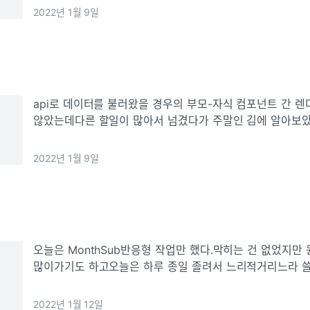
2022년 1월 9일
api로 데이터를 불러왔을 경우의 부모-자식 컴포넌트 간 렌
않았는데다른 할일이 많아서 넘겼다가 주말인 김에 알아보
클 개념을 서치해서 자료를 찾아보았지만 내가 궁금했던 점
아서 직접 콘솔을 찍어보았다.c
2022년 1월 9일
오늘은 MonthSub반응형 작업만 했다.막히는 건 없었지만
많이가기도 하고오늘은 하루 종일 졸려서 느리적거리느라 쓸
것 같다..프로젝트 기간에 고착된 생활습관을 아직 바꾸지 못
밤낮을 바꿔야겠다..
2022년 1월 12일