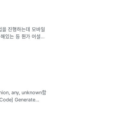
 작업을 진행하는데 모바일
속해있는 등 뭔가 어설펐
붙해서 썼었는데 이번 기
, any, unknown함
de] Generate
 될 수 있다백트랙킹이란