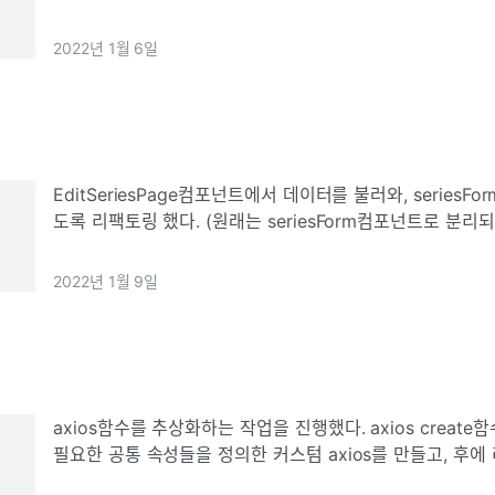
할지 몰랐기 때문.useForm에 이벤트 핸들링 함수에 input t
2022년 1월 6일
EditSeriesPage컴포넌트에서 데이터를 불러와, series
도록 리팩토링 했다. (원래는 seriesForm컴포넌트로 분리
EditSeriesPage에 직접 로직이 들어가 있었다) 그런데 부
태 변화 과정
2022년 1월 9일
axios함수를 추상화하는 작업을 진행했다. axios create함수를 사용해 모든 api에
필요한 공통 속성들을 정의한 커스텀 axios를 만들고, 후에
추가할 것을 대비해 inte