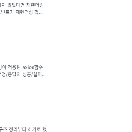
바뀌지 않았다면 재렌더링
포넌트가 재렌더링 했을
 선언이 재렌더링 될 때
성이 적용된 axios함수
한다요청/응답의 성공/실패
 \-> callback함수로 작성하는데
구조 정리부터 하기로 했