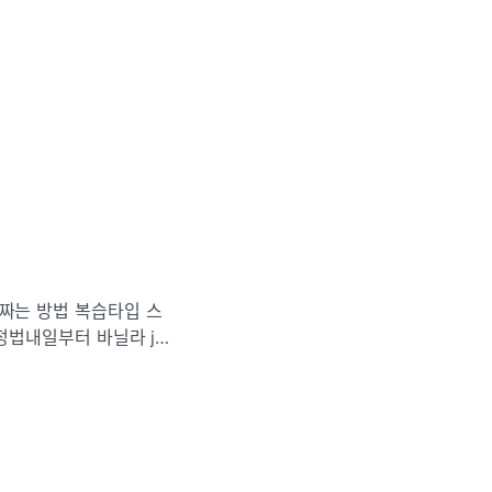
드 짜는 방법 복습타입 스
s 지정법내일부터 바닐라 js
 배웠지만 잊었던