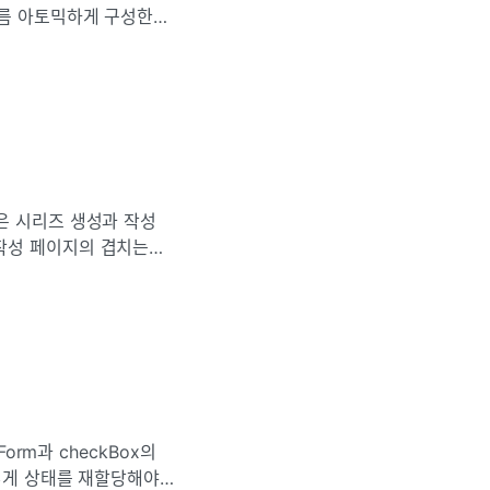
나름 아토믹하게 구성한
졌을까?서치해봐도 단순한
은 시리즈 생성과 작성
작성 페이지의 겹치는
orm컴포넌트에서만 쓰이는
orm과 checkBox의
어떻게 상태를 재할당해야