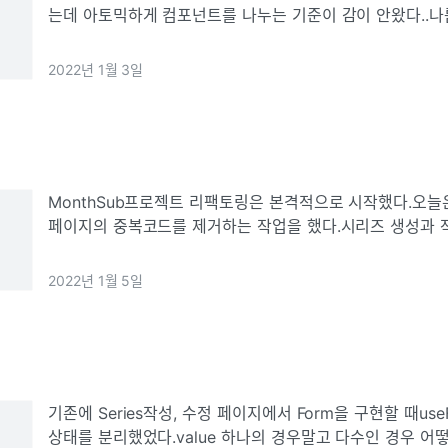
는데 아토믹하게 컴포넌트를 나누는 기준이 감이 안왔다..
것 같은데 왜 컴포넌트의 갯수가 많아지고 범위가 모호해
예시만 있어서 실제 프로젝트 구
2022년 1월 3일
MonthSub프로젝트 리팩토링은 본격적으로 시작했다.오늘
페이지의 중복코드를 제거하는 작업을 했다.시리즈 생성과 
form부분 코드를 SeriesForm컴포넌트로 분리SeriesF
컴포넌트를 내부 컴포
2022년 1월 5일
기존에 Series작성, 수정 페이지에서 Form을 구현할 때useF
상태를 분리했었다.value 하나의 경우말고 다수인 경우 