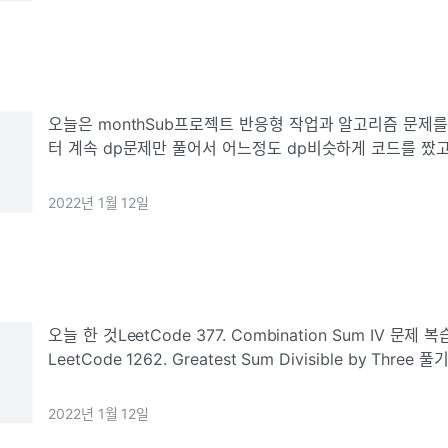
오늘은 monthSub프로젝트 반응형 작업과 알고리즘 문제를
터 계속 dp문제만 풀어서 어느정도 dp비슷하게 코드를 짰고
는 통과해서 좀 뿌듯했다. 이제 예외처리만 해주면 맞추겠지
계속 코드를 수정해봤는
2022년 1월 12일
오늘 한 것LeetCode 377. Combination Sum IV 문제
LeetCode 1262. Greatest Sum Divisible by Three 풀기MonthSub프로젝트 반
응형 작업Combination Sum IV를 푸는 패턴만 익
2022년 1월 12일