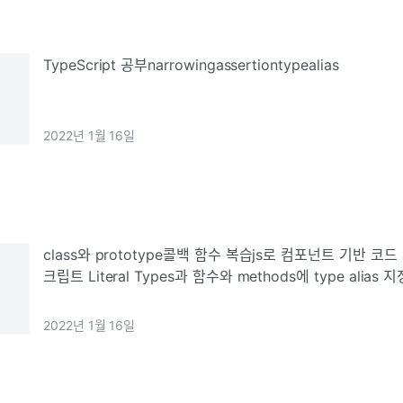
TypeScript 공부narrowingassertiontypealias
2022년 1월 16일
class와 prototype콜백 함수 복습js로 컴포넌트 기반 코
크립트 Literal Types과 함수와 methods에 type alia
관련 스터디를 2개나 하기로 했기 때문에 잘 몰랐던 개념과
2022년 1월 16일