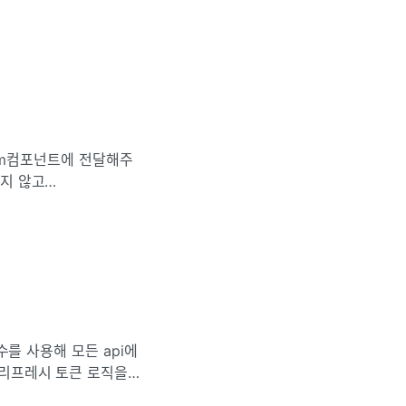
ype이 checkbox인
Form컴포넌트에 전달해주
되지 않고
모 자식 간의 렌더링, 상
 리프레시 토큰 로직을
rceptor도 적용해주었다. 메소드 이름과 각 메소드에 필