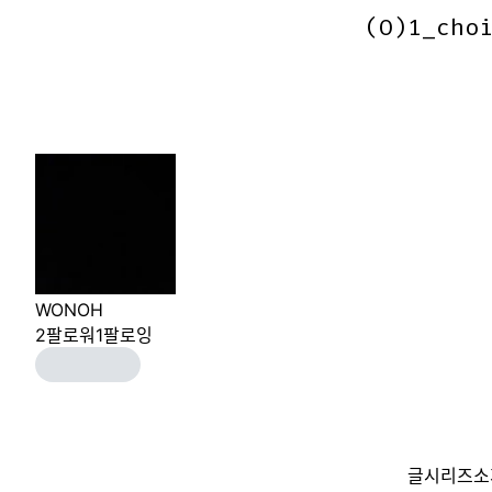
(O)1_cho
(O)1_cho
WONOH
2
팔로워
1
팔로잉
글
시리즈
소